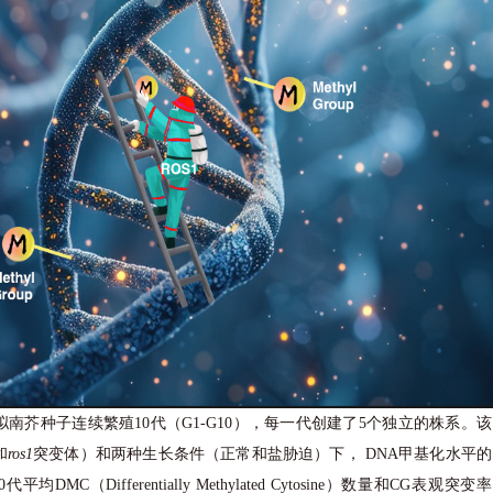
南芥种子连续繁殖10代（G1-G10），每一代创建了5个独立的株系。该
和
ros1
突变体）和两种生长条件（正常和盐胁迫）下， DNA甲基化水平的
平均DMC（Differentially Methylated Cytosine）数量和CG表观突变率