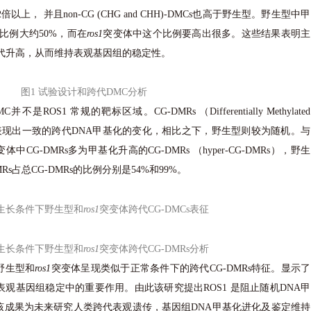
野生型2倍以上， 并且non-CG (CHG and CHH)-DMCs也高于野生型。野生型中甲
比例大约50%，而在
ros1
突变体中这个比例要高出很多。这些结果表明主
跨代升高，从而维持表观基因组的稳定性。
图1 试验设计和跨代DMC分析
是ROS1 常规的靶标区域。CG-DMRs （Differentially Methylated
表现出一致的跨代DNA甲基化的变化，相比之下，野生型则较为随机。与
变体中CG-DMRs多为甲基化升高的CG-DMRs （hyper-CG-DMRs），野生
s占总CG-DMRs的比例分别是54%和99%。
常生长条件下野生型和
ros1
突变体跨代CG-DMCs表征
常生长条件下野生型和
ros1
突变体跨代CG-DMRs分析
野生型和
ros1
突变体呈现类似于正常条件下的跨代CG-DMRs特征。显示了
观基因组稳定中的重要作用。由此该研究提出ROS1 是阻止随机DNA甲
该成果为未来研究人类跨代表观遗传，基因组DNA甲基化进化及鉴定维持