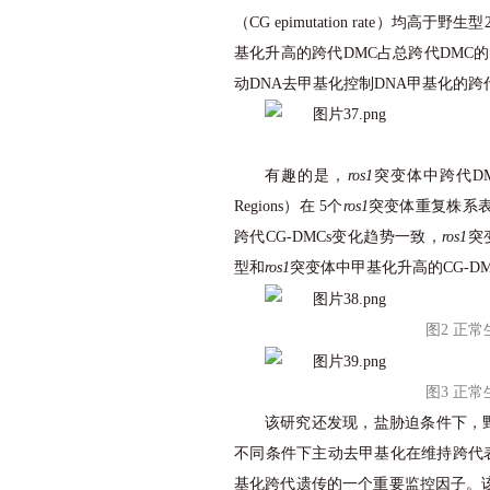
（CG epimutation rate）均高于
基化升高的跨代DMC占总跨代DMC的
动DNA去甲基化控制DNA甲基化的
有趣的是，
ros1
突变体中跨代DMC并不
Regions）在 5个
ros1
突变体重复株系
跨代CG-DMCs变化趋势一致，
ros1
突
型和
ros1
突变体中甲基化升高的CG-DMR
图2 正
图3 正
该研究还发现，盐胁迫条件下，
不同条件下主动去甲基化在维持跨代表
基化跨代遗传的一个重要监控因子。