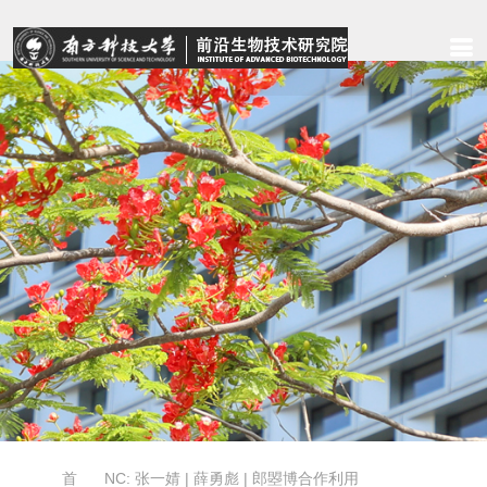
首
NC: 张一婧 | 薛勇彪 | 郎曌博合作利用